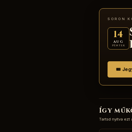
SORON K
14
AUG
péntek
🎟 Jeg
Így műk
Tartsd nyitva ezt