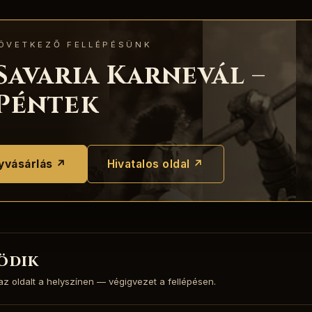
ÖVETKEZŐ FELLÉPÉSÜNK
Savaria Karnevál –
Péntek
yvásárlás ↗
Hivatalos oldal ↗
ödik
 az oldalt a helyszínen — végigvezet a fellépésen.