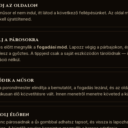
dj az oldalon
űsor el nem indul, itt látod a következő fellépésünket. Az oldal m
ell újratöltened.
lj a párosokra
s előtt megnyílik a
fogadási mód
. Lapozz végig a párbajokon, é
 lesz a győztes. A tippjeid csak a saját eszközödön tárolódnak —
áció nélkül.
dik a műsor
 porondmester elindítja a bemutatót, a fogadás lezárul, és az old
ikusan élő közvetítésre vált. Innen menetről menetre követed a 
olj élőben
nc párosaidnak a 👍 gombbal adhatsz tapsot, és vissza is lapozha