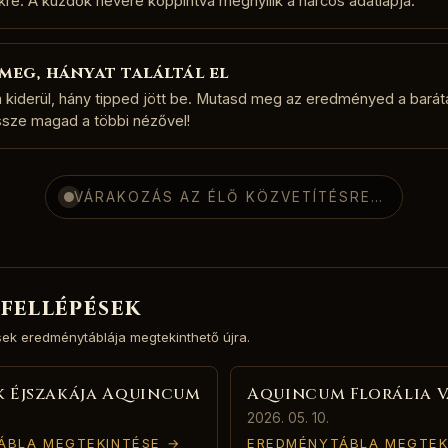
re. A küzdők nevére koppintva megnyílik a harcos adatlapja.
meg, hányat találtál el
 kiderül, hány tipped jött be. Mutasd meg az eredményed a barát
sze magad a többi nézővel!
VÁRAKOZÁS AZ ÉLŐ KÖZVETÍTÉSRE…
 fellépések
ések eredménytáblája megtekinthető újra.
 Éjszakája Aquincum
Aquincum Florália 
2026. 05. 10.
ÁBLA MEGTEKINTÉSE →
EREDMÉNYTÁBLA MEGTEK