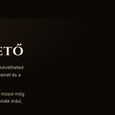
ető
 követheted
nemét és a
a műsor még
lokk indul,