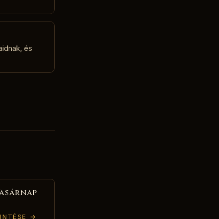
aidnak, és
Vasárnap
INTÉSE →