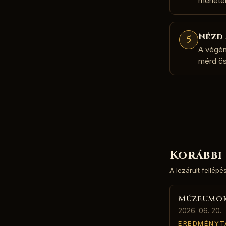
menetek
Nézd 
5
A végén
mérd ös
Korábbi
A lezárult fellép
Múzeumok
2026. 06. 20.
EREDMÉNYT