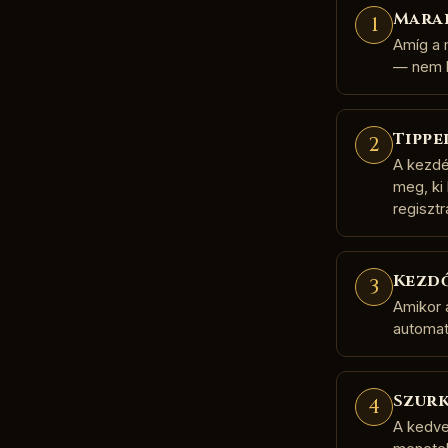
Mara
1
Amíg a m
— nem k
Tippe
2
A kezdé
meg, ki
regisztr
Kezdő
3
Amikor a
automat
Szurk
4
A kedve