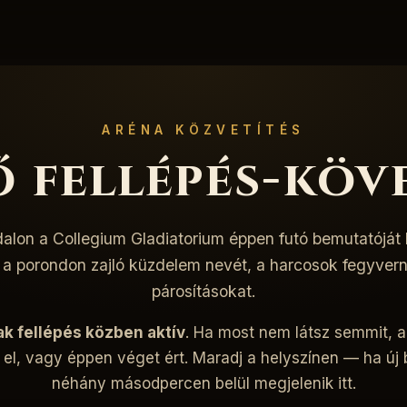
ARÉNA KÖZVETÍTÉS
ő fellépés-köv
dalon a Collegium Gladiatorium éppen futó bemutatóját
a porondon zajló küzdelem nevét, a harcosok fegyver
párosításokat.
ak fellépés közben aktív
. Ha most nem látsz semmit, 
 el, vagy éppen véget ért. Maradj a helyszínen — ha új b
néhány másodpercen belül megjelenik itt.