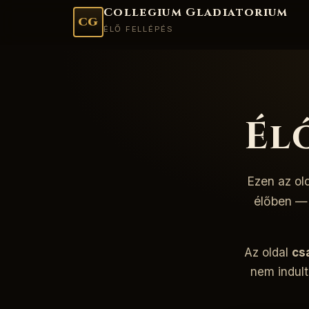
Collegium Gladiatorium
CG
ÉLŐ FELLÉPÉS
Él
Ezen az ol
élőben — 
Az oldal
cs
nem indult