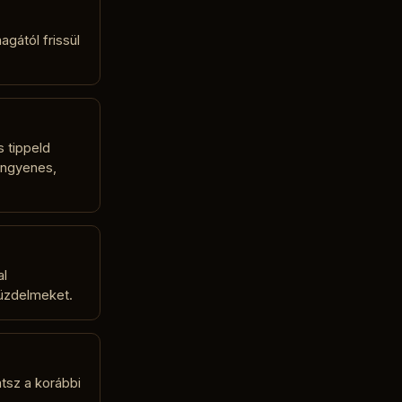
agától frissül
s tippeld
 ingyenes,
al
küzdelmeket.
tsz a korábbi